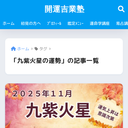
開運吉業塾
ホーム
初見の方へ
ﾌﾟﾛﾌｨｰﾙ
鑑定ﾒﾆｭｰ
運命学講座
易占講
ホーム
タグ
「九紫火星の運勢」の記事一覧