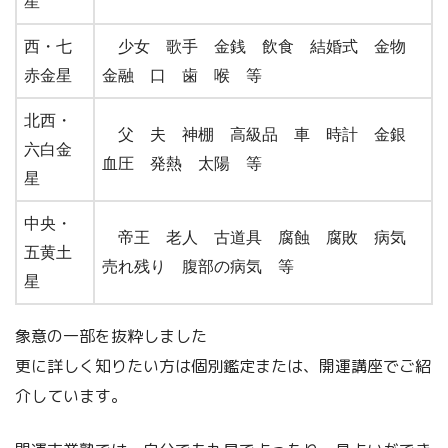
星
西・七
少女 歌手 金銭 飲食 結婚式 金物
赤金星
金融 口 歯 喉 等
北西・
父 夫 神棚 高級品 車 時計 金銀
六白金
血圧 発熱 太陽 等
星
中央・
帝王 老人 古道具 腐蝕 腐敗 病気
五黄土
売れ残り 腹部の病気 等
星
象意の一部を抜粋しました
更に詳しく知りたい方は個別鑑定または、開運講座でご紹
介しています。