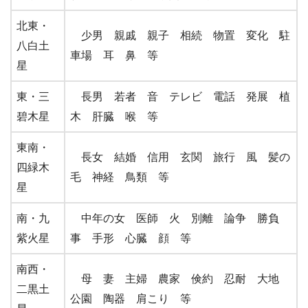
北東・
少男 親戚 親子 相続 物置 変化 駐
八白土
車場 耳 鼻 等
星
東・三
長男 若者 音 テレビ 電話 発展 植
碧木星
木 肝臓 喉 等
東南・
長女 結婚 信用 玄関 旅行 風 髪の
四緑木
毛 神経 鳥類 等
星
南・九
中年の女 医師 火 別離 論争 勝負
紫火星
事 手形 心臓 顔 等
南西・
母 妻 主婦 農家 倹約 忍耐 大地
二黒土
公園 陶器 肩こり 等