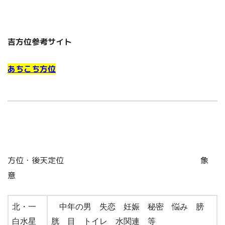
吉方位参考サイト
あちこち方位
方位・後天定位 象
意
北・一
中年の男 失恋 妊娠 秘密 悩み 膀
白水星
胱 目 トイレ 水関連 等