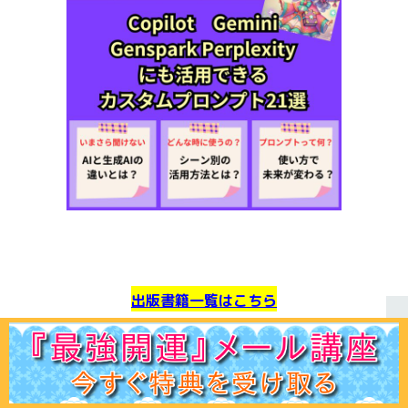
出版書籍一覧はこちら
ライン公式アカウントこちらをクリック
ホーム
初見の方へ
ﾌﾟﾛﾌｨｰﾙ
鑑定ﾒﾆｭｰ
運命学講座
易占講座
お客様声
体験談
記事一覧
お問合せ
Q＆A
出版書
（お友達追加で最新の開運情報を手に入れることができま