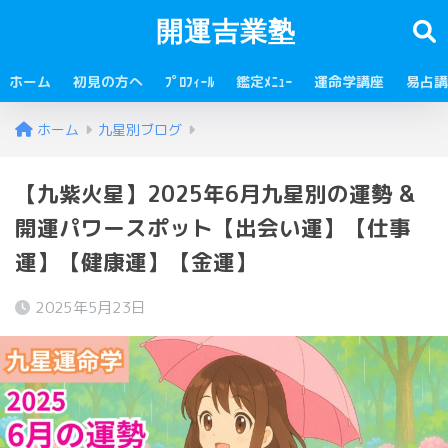
開運吉業塾
ホーム
初見の方へ
ﾌﾟﾛﾌｨｰﾙ
鑑定ﾒﾆｭｰ
運命学講座
易占講
ホーム
九星別ブログ
【九紫火星】2025年6月九星別の運勢 &
開運パワースポット【出会い運】【仕事
運】【健康運】【金運】
2025年5月23日