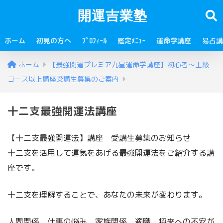
開運吉業塾
ホーム
初見の方へ
ﾌﾟﾛﾌｨｰﾙ
鑑定ﾒﾆｭｰ
運命学講座
易占講
ホーム
【最強開運プレミア九星運命学講座】初心者～上級
コース以上講座受講生募集のご案内
十二支最強開運法講座
【十二支最強開運法】講座 受講生募集のお知らせ
十二支を活用して運気をあげる最強開運法をご紹介する講
座です。
十二支を理解することで、あなたの未来が変わります。
人間関係、仕事の悩み、家族関係、適職、将来への不安が