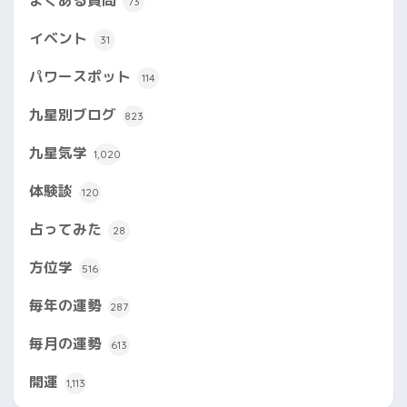
よくある質問
73
イベント
31
パワースポット
114
九星別ブログ
823
九星気学
1,020
体験談
120
占ってみた
28
方位学
516
毎年の運勢
287
毎月の運勢
613
開運
1,113