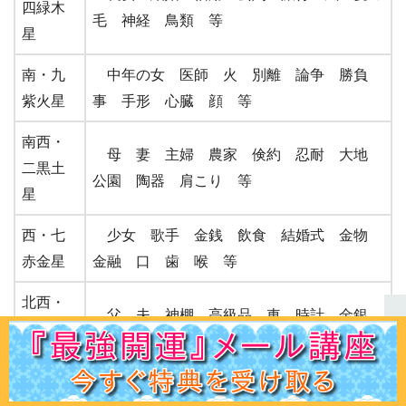
四緑木
毛 神経 鳥類 等
星
南・九
中年の女 医師 火 別離 論争 勝負
紫火星
事 手形 心臓 顔 等
南西・
母 妻 主婦 農家 倹約 忍耐 大地
二黒土
公園 陶器 肩こり 等
星
西・七
少女 歌手 金銭 飲食 結婚式 金物
赤金星
金融 口 歯 喉 等
北西・
父 夫 神棚 高級品 車 時計 金銀
六白金
血圧 発熱 太陽 等
星
ホーム
初見の方へ
ﾌﾟﾛﾌｨｰﾙ
鑑定ﾒﾆｭｰ
運命学講座
易占講座
お客様声
体験談
記事一覧
お問合せ
Q＆A
出版書
中央・