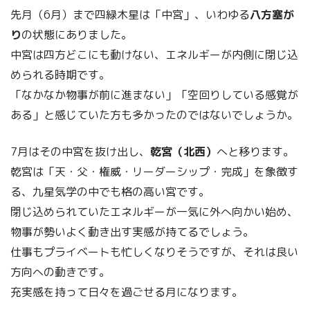
先月（6月）まで四緑木星は「中宮」、いわゆる
八方塞が
り
の状態にありました。
中宮は四方どこにも動けない、エネルギーが内側に閉じ込
められる時期です。
「なかなか物事が前に進まない」「空回りしている感覚が
ある」と感じていた方も多かったのではないでしょうか。
7月はその中宮を抜け出し、
乾宮（北西）
へと移ります。
乾宮は「天・父・権威・リーダーシップ・完成」を象徴す
る、九星気学の中でも格の高い宮です。
閉じ込められていたエネルギーが一気に外へ向かい始め、
物事が勢いよく動き出す実感が持てるでしょう。
仕事もプライベートも忙しくなりそうですが、それは良い
方向への動きです。
充実感を持って日々を過ごせる月になります。