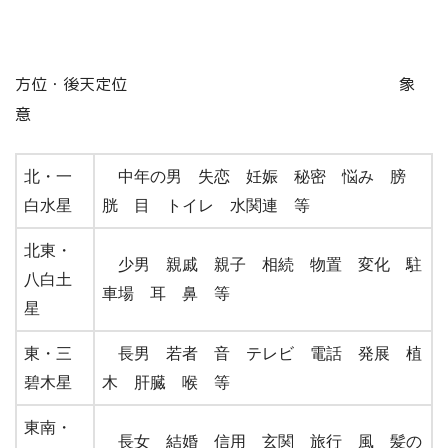
方位・後天定位 象
意
北・一
中年の男 失恋 妊娠 秘密 悩み 膀
白水星
胱 目 トイレ 水関連 等
北東・
少男 親戚 親子 相続 物置 変化 駐
八白土
車場 耳 鼻 等
星
東・三
長男 若者 音 テレビ 電話 発展 植
碧木星
木 肝臓 喉 等
東南・
長女 結婚 信用 玄関 旅行 風 髪の