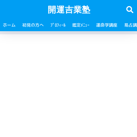
開運吉業塾
ホーム
初見の方へ
ﾌﾟﾛﾌｨｰﾙ
鑑定ﾒﾆｭｰ
運命学講座
易占講