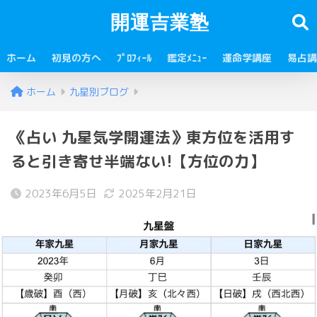
開運吉業塾
ホーム
初見の方へ
ﾌﾟﾛﾌｨｰﾙ
鑑定ﾒﾆｭｰ
運命学講座
易占講
ホーム
九星別ブログ
《占い 九星気学開運法》東方位を活用す
ると引き寄せ半端ない!【方位の力】
2023年6月5日
2025年2月21日