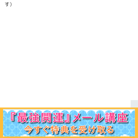
す）
ホーム
初見の方へ
ﾌﾟﾛﾌｨｰﾙ
鑑定ﾒﾆｭｰ
運命学講座
易占講座
お客様声
体験談
記事一覧
お問合せ
Q＆A
出版書