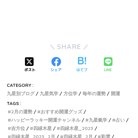
SHARE
ポスト
シェア
はてブ
LINE
CATEGORY :
九星別ブログ
九星気学
方位学
毎年の運勢
開運
TAGS :
2月の運勢
おすすめ開運グッズ
ハッピーラッキー開運チャンネル
九星氣学
占い
吉方位
四緑木星
四緑木星_2023
四緑木星_2023_2月
四緑木星_2月
彩雲