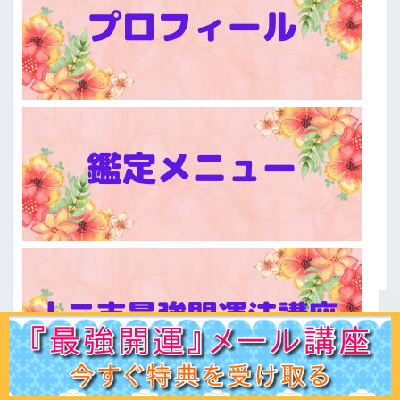
ホーム
初見の方へ
ﾌﾟﾛﾌｨｰﾙ
鑑定ﾒﾆｭｰ
運命学講座
易占講座
お客様声
体験談
記事一覧
お問合せ
Q＆A
出版書