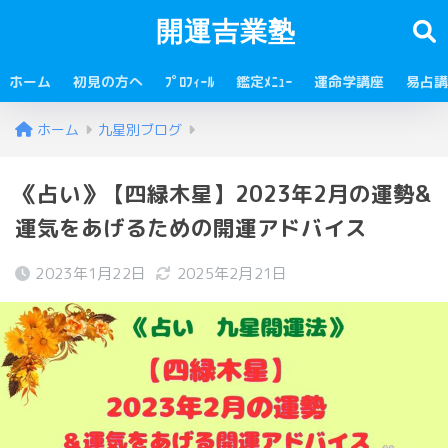
開運吉業塾
ホーム
初見の方へ
ﾌﾟﾛﾌｨｰﾙ
鑑定ﾒﾆｭｰ
運命学講座
易占講
ホーム
九星別ブログ
《占い》【四緑木星】2023年2月の運勢&
運気をあげるための開運アドバイス
2023年1月22日
2025年2月21日