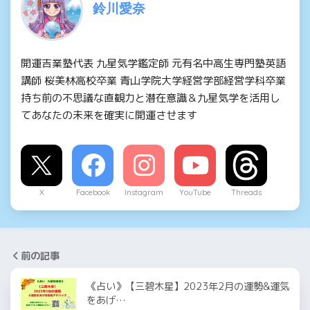
鈴川愛奈
開運吉業塾代表 九星気学鑑定師 元有名中高生専門塾英語
講師 桜美林高校卒業 青山学院大学経営学部経営学科卒業
持ち前の不思議な直観力と潜在意識＆九星気学を活用し
てあなたの未来を確実に開運させます
X
Facebook
Instagram
YouTube
Threads
前の記事
《占い》【三碧木星】2023年2月の運勢&運気
をあげ…