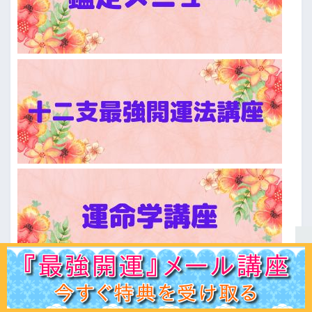
ホーム
初見の方へ
ﾌﾟﾛﾌｨｰﾙ
鑑定ﾒﾆｭｰ
運命学講座
易占講座
お客様声
体験談
記事一覧
お問合せ
Q＆A
出版書