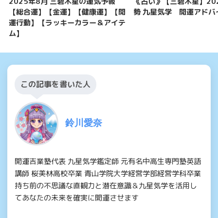
2025年8月 三碧木星の運気予報
《占い》【三碧木星】20
【総合運】【金運】【健康運】【開
勢 九星気学 開運アドバ
運行動】【ラッキーカラー＆アイテ
ム】
この記事を書いた人
鈴川愛奈
開運吉業塾代表 九星気学鑑定師 元有名中高生専門塾英語
講師 桜美林高校卒業 青山学院大学経営学部経営学科卒業
持ち前の不思議な直観力と潜在意識＆九星気学を活用し
てあなたの未来を確実に開運させます