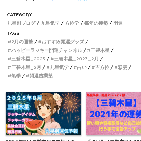
CATEGORY :
九星別ブログ
九星気学
方位学
毎年の運勢
開運
TAGS :
2月の運勢
おすすめ開運グッズ
ハッピーラッキー開運チャンネル
三碧木星
三碧木星_2023
三碧木星_2023_2月
三碧木星_2月
九星氣学
占い
吉方位
彩雲
氣学
開運吉業塾