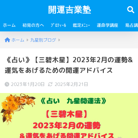
開運吉業塾
ホーム
初見の方へ
ﾌﾟﾛﾌｨｰﾙ
鑑定ﾒﾆｭｰ
運命学講座
易占講
ホーム
九星別ブログ
《占い》【三碧木星】2023年2月の運勢&
運気をあげるための開運アドバイス
2023年1月20日
2025年2月21日