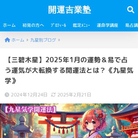
開運吉業塾
ホーム
初見の方へ
ﾌﾟﾛﾌｨｰﾙ
鑑定ﾒﾆｭｰ
運命学講座
易占講
ホーム
九星別ブログ
【三碧木星】2025年1月の運勢＆易で占
う運気が大転換する開運法とは？《九星気
学》
2024年12月24日
2025年2月21日