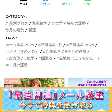
ポスト
シェア
はてブ
LINE
CATEGORY :
九星別ブログ
九星気学
方位学
毎年の運勢
毎月の運勢
開運
TAGS :
一白水星 2025
三碧木星 1月
三碧木星 2025
乙巳（きのとみ）
九星氣学
今月の運勢
吉方位
氣学
開運法
風地観（ふうちかん）
１月の運勢
ホーム
初見の方へ
ﾌﾟﾛﾌｨｰﾙ
鑑定ﾒﾆｭｰ
運命学講座
易占講座
お客様声
体験談
記事一覧
お問合せ
Q＆A
出版書