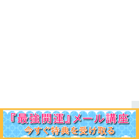
ホーム
初見の方へ
ﾌﾟﾛﾌｨｰﾙ
鑑定ﾒﾆｭｰ
運命学講座
易占講座
お客様声
体験談
記事一覧
お問合せ
Q＆A
出版書