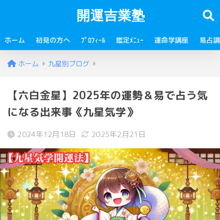
開運吉業塾
ホーム
初見の方へ
ﾌﾟﾛﾌｨｰﾙ
鑑定ﾒﾆｭｰ
運命学講座
易占講
ホーム
九星別ブログ
【六白金星】2025年の運勢＆易で占う気
になる出来事《九星気学》
2024年12月18日
2025年2月21日