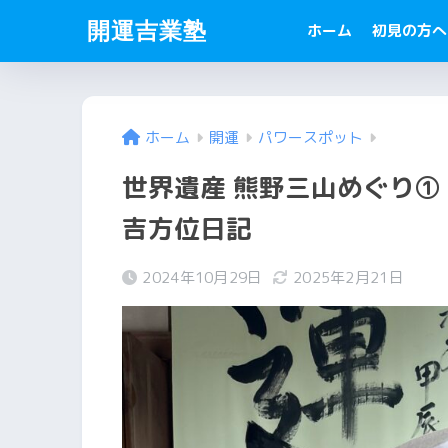
開運吉業塾
ホーム
初見の方へ
ホーム
開運
パワースポット
世界遺産 熊野三山めぐり①
吉方位日記
2024年10月29日
2025年2月21日