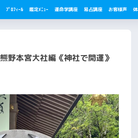
ﾌﾟﾛﾌｨｰﾙ
鑑定ﾒﾆｭｰ
運命学講座
易占講座
お客様声
体
 熊野本宮大社編《神社で開運》