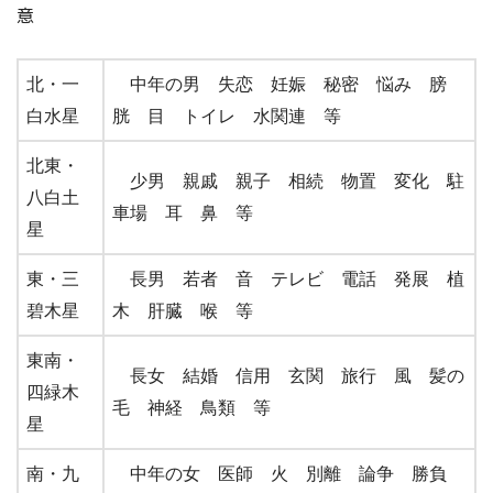
意
北・一
中年の男 失恋 妊娠 秘密 悩み 膀
白水星
胱 目 トイレ 水関連 等
北東・
少男 親戚 親子 相続 物置 変化 駐
八白土
車場 耳 鼻 等
星
東・三
長男 若者 音 テレビ 電話 発展 植
碧木星
木 肝臓 喉 等
東南・
長女 結婚 信用 玄関 旅行 風 髪の
四緑木
毛 神経 鳥類 等
星
南・九
中年の女 医師 火 別離 論争 勝負