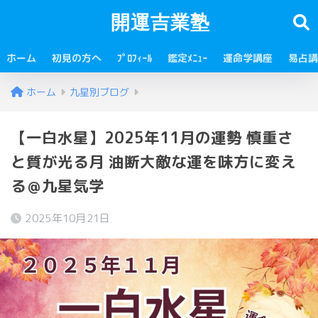
開運吉業塾
ホーム
初見の方へ
ﾌﾟﾛﾌｨｰﾙ
鑑定ﾒﾆｭｰ
運命学講座
易占講
ホーム
九星別ブログ
【一白水星】2025年11月の運勢 慎重さ
と質が光る月 油断大敵な運を味方に変え
る＠九星気学
2025年10月21日