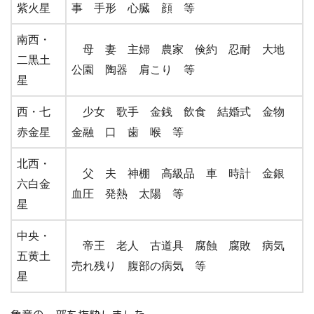
紫火星
事 手形 心臓 顔 等
南西・
母 妻 主婦 農家 倹約 忍耐 大地
二黒土
公園 陶器 肩こり 等
星
西・七
少女 歌手 金銭 飲食 結婚式 金物
赤金星
金融 口 歯 喉 等
北西・
父 夫 神棚 高級品 車 時計 金銀
六白金
血圧 発熱 太陽 等
星
中央・
帝王 老人 古道具 腐蝕 腐敗 病気
五黄土
売れ残り 腹部の病気 等
星