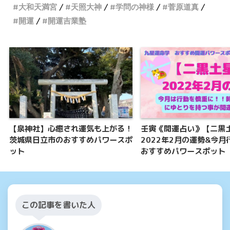
大和天満宮
天照大神
学問の神様
菅原道真
開運
開運吉業塾
【泉神社】心癒され運気も上がる！
壬寅《開運占い》【二黒
茨城県日立市のおすすめパワースポ
2022年2月の運勢&今月
ット
おすすめパワースポット
この記事を書いた人