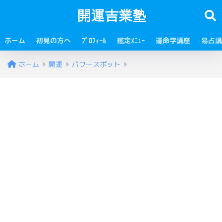
開運吉業塾
ホーム
初見の方へ
ﾌﾟﾛﾌｨｰﾙ
鑑定ﾒﾆｭｰ
運命学講座
易占講
ホーム
開運
パワースポット