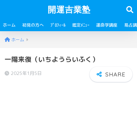
開運吉業塾
ホーム
初見の方へ
ﾌﾟﾛﾌｨｰﾙ
鑑定ﾒﾆｭｰ
運命学講座
易占講
ホーム
一陽来復（いちようらいふく）
2025年1月5日