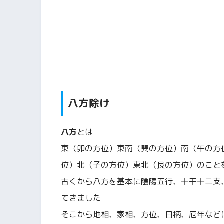
八方除け
八方
とは
東（卯の方位）東南（巽の方位）南（午の方
位）北（子の方位）東北（艮の方位）のこと
古くから八方を基本に陰陽五行、十干十二支
てきました
そこから地相、家相、方位、日柄、厄年など