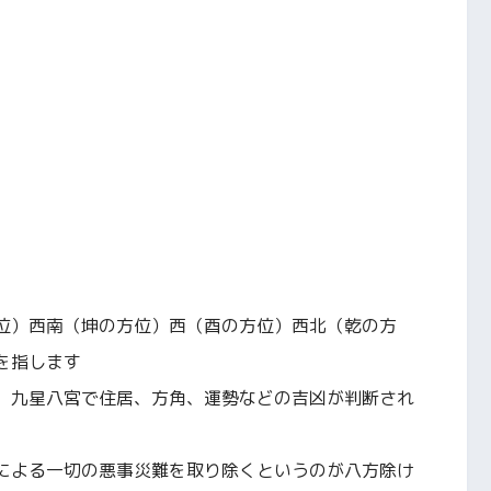
位）西南（坤の方位）西（酉の方位）西北（乾の方
を指します
、九星八宮で住居、方角、運勢などの吉凶が判断され
による一切の悪事災難を取り除くというのが八方除け