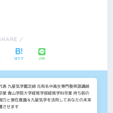
SHARE
ア
はてブ
LINE
代表 九星気学鑑定師 元有名中高生専門塾英語講師
卒業 青山学院大学経営学部経営学科卒業 持ち前の
観力と潜在意識＆九星気学を活用してあなたの未来
運させます