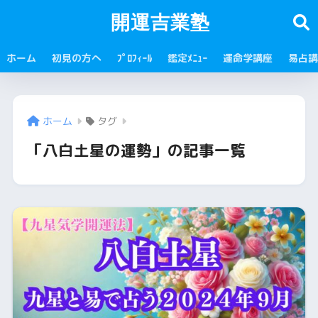
開運吉業塾
ホーム
初見の方へ
ﾌﾟﾛﾌｨｰﾙ
鑑定ﾒﾆｭｰ
運命学講座
易占講
ホーム
タグ
「八白土星の運勢」の記事一覧