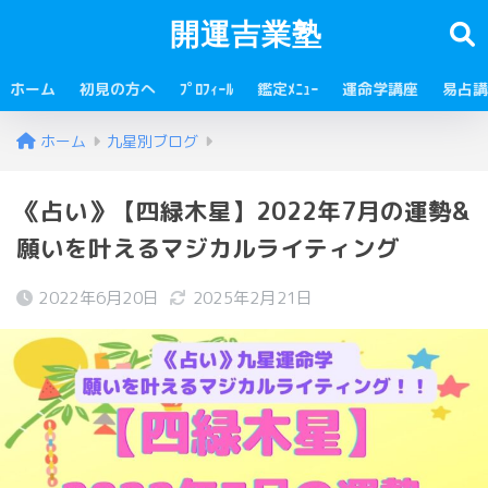
開運吉業塾
ホーム
初見の方へ
ﾌﾟﾛﾌｨｰﾙ
鑑定ﾒﾆｭｰ
運命学講座
易占講
ホーム
九星別ブログ
《占い》【四緑木星】2022年7月の運勢&
願いを叶えるマジカルライティング
2022年6月20日
2025年2月21日