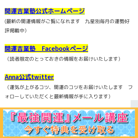
開運吉業塾公式ホームページ
(最新の開運情報がご覧になれます 九星別毎月の運勢好
評掲載中）
開運吉業塾 Facebookページ
（読者限定のとっておきの情報をお届けいたします）
Anna公式twitter
（運気が上がるコツ、開運のコツをお届けいたします フ
ォローしていただくと最新情報が手に入ります）
開運ナビゲーターAnnaの部屋 （showroom
）
（最新開運情報を生ライブトークで毎週月曜日21時～22
時まで好評配信中）
ホーム
初見の方へ
ﾌﾟﾛﾌｨｰﾙ
鑑定ﾒﾆｭｰ
運命学講座
易占講座
お客様声
体験談
記事一覧
お問合せ
Q＆A
出版書