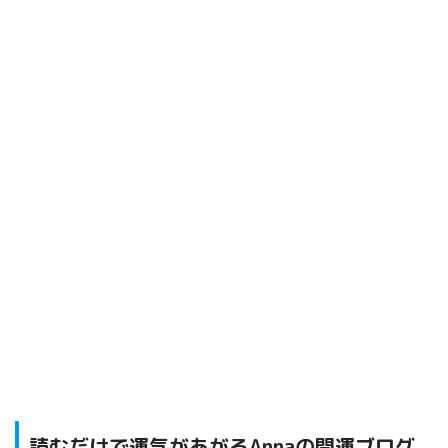
読むだけで運気があがるAnnaの開運ブログ