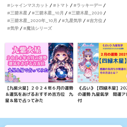
シャインマスカット
トマト
ラッキーデー
三碧木星
三碧木星_10月
三碧木星_2020
三碧木星_2020年_10月
九星気学
吉方位
気学
魔法シリーズ
【九紫火星】２０２４年６月の運勢
《占い》【四緑木星】20
＆運気をあげるおすすめ吉方位 九
の運勢 九星氣学 開運ア
星＆易で占ってみた
付