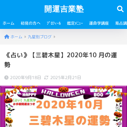
開運吉業塾
ホーム
初見の方へ
ﾌﾟﾛﾌｨｰﾙ
鑑定ﾒﾆｭｰ
運命学講座
易占講
ホーム
九星別ブログ
《占い》【三碧木星】2020年10 月の運
勢
2020年9月18日
2025年2月21日