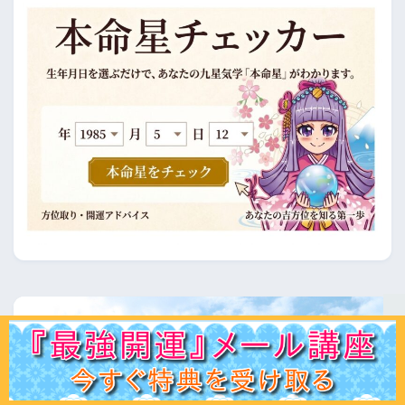
ホーム
初見の方へ
ﾌﾟﾛﾌｨｰﾙ
鑑定ﾒﾆｭｰ
運命学講座
易占講座
お客様声
体験談
記事一覧
お問合せ
Q＆A
出版書