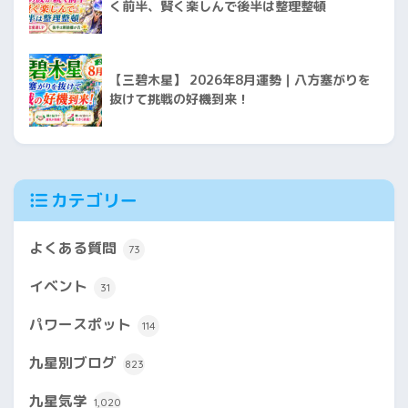
く前半、賢く楽しんで後半は整理整頓
【三碧木星】 2026年8月運勢｜八方塞がりを
抜けて挑戦の好機到来！
カテゴリー
よくある質問
73
イベント
31
パワースポット
114
九星別ブログ
823
九星気学
1,020