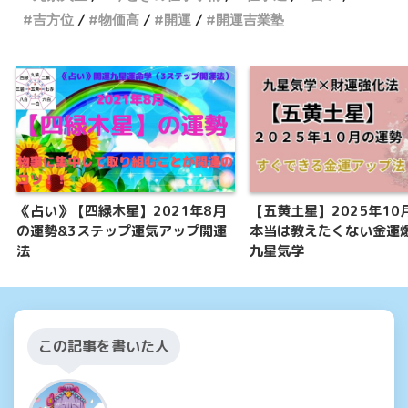
吉方位
物価高
開運
開運吉業塾
《占い》【四緑木星】2021年8月
【五黄土星】2025年10
の運勢&3ステップ運気アップ開運
本当は教えたくない金運
法
九星気学
この記事を書いた人