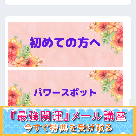
ホーム
初見の方へ
ﾌﾟﾛﾌｨｰﾙ
鑑定ﾒﾆｭｰ
運命学講座
易占講座
お客様声
体験談
記事一覧
お問合せ
Q＆A
出版書