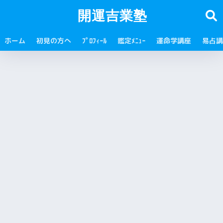
開運吉業塾
ホーム
初見の方へ
ﾌﾟﾛﾌｨｰﾙ
鑑定ﾒﾆｭｰ
運命学講座
易占講