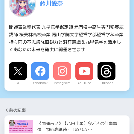
鈴川愛奈
開運吉業塾代表 九星気学鑑定師 元有名中高生専門塾英語
講師 桜美林高校卒業 青山学院大学経営学部経営学科卒業
持ち前の不思議な直観力と潜在意識＆九星気学を活用し
てあなたの未来を確実に開運させます
X
Facebook
Instagram
YouTube
Threads
前の記事
《開運占い》【八白土星】今どきの仕事事
情 物価高継続・手取り収…