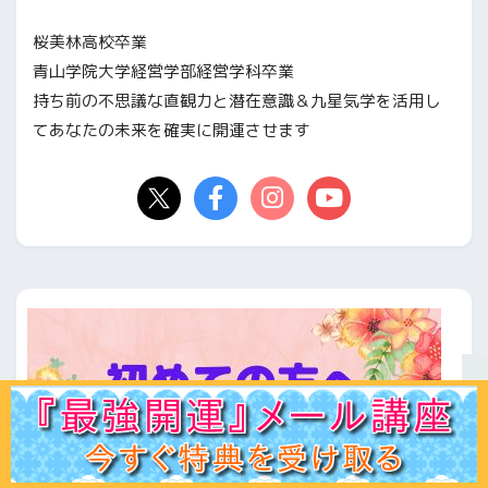
桜美林高校卒業
青山学院大学経営学部経営学科卒業
持ち前の不思議な直観力と潜在意識＆九星気学を活用し
てあなたの未来を確実に開運させます
ホーム
初見の方へ
ﾌﾟﾛﾌｨｰﾙ
鑑定ﾒﾆｭｰ
運命学講座
易占講座
お客様声
体験談
記事一覧
お問合せ
Q＆A
出版書