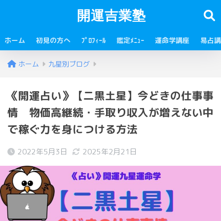
開運吉業塾
ホーム
初見の方へ
ﾌﾟﾛﾌｨｰﾙ
鑑定ﾒﾆｭｰ
運命学講座
易占講
ホーム
九星別ブログ
《開運占い》【二黒土星】今どきの仕事事
情 物価高継続・手取り収入が増えない中
で稼ぐ力を身につける方法
2022年5月3日
2025年2月21日