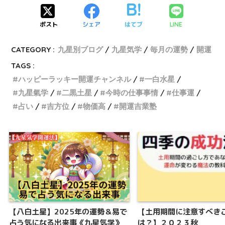
ポスト
シェア
はてブ
LINE
CATEGORY :
九星別ブログ
九星気学
毎月の運勢
開運
TAGS :
ハッピーラッキー開運チャンネル
一白水星
九星氣学
二黒土星
今時の仕事事情
仕事運
占い
吉方位
物価高
開運吉業塾
【八白土星】2025年の運勢＆易で
【土用期間に注意すべき
占う気になる出来事《九星気学》
は？】２０２３秋