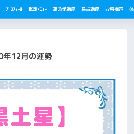
ﾌﾟﾛﾌｨｰﾙ
鑑定ﾒﾆｭｰ
運命学講座
易占講座
お客様声
体
20年12月の運勢