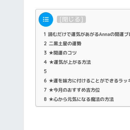
目次
[
閉じる
]
1
読むだけで運気があがるAnnaの開運ブ
2
二黒土星の運勢
3
★開運のコツ
4
★運気が上がる方法
5
6
★運を味方に付けることができるラッ
7
★今月のおすすめ吉方位
8
★心から元気になる魔法の方法