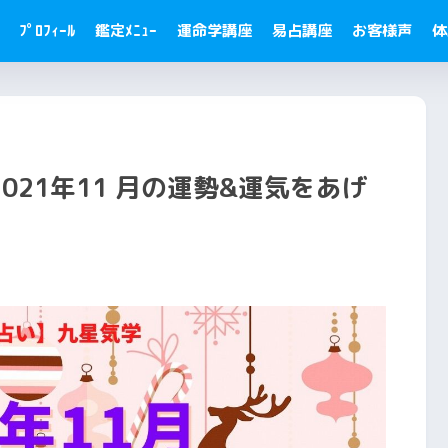
ﾌﾟﾛﾌｨｰﾙ
鑑定ﾒﾆｭｰ
運命学講座
易占講座
お客様声
体
21年11 月の運勢&運気をあげ