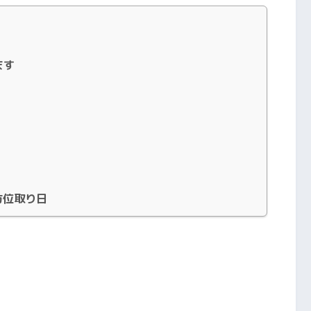
ます
方位取り日