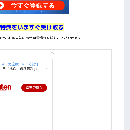
特典をいますぐ受け取る
に発行される人気の最新開運情報を読むことができます)
来 完全版 [ たつき諒 ]
00円（税込、送料無料)
(2021/
楽天で購入