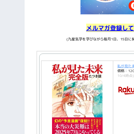
メルマガ登録して
(九星気学を学びながら毎月1日、15日
私が見た未
価格：12
10/4時点)