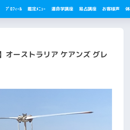
ﾌﾟﾛﾌｨｰﾙ
鑑定ﾒﾆｭｰ
運命学講座
易占講座
お客様声
体
外 】オーストラリア ケアンズ グレ