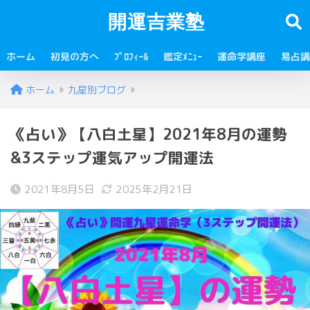
開運吉業塾
ホーム
初見の方へ
ﾌﾟﾛﾌｨｰﾙ
鑑定ﾒﾆｭｰ
運命学講座
易占講
ホーム
九星別ブログ
《占い》【八白土星】2021年8月の運勢
&3ステップ運気アップ開運法
2021年8月5日
2025年2月21日