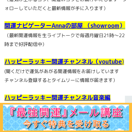
ォローしていただくと最新情報が手に入ります）
開運ナビゲーターAnnaの部屋 （showroom
）
（最新開運情報を生ライブトークで毎週月曜日21時～22
時まで好評配信中）
ハッピーラッキー開運チャンネル（youtube
)
(聞くだけで運気があがる開運情報をお届けしています
チャンネル登録するとタイムリーに情報が届きます）
ハッピーラッキー開運チャンネル音楽編
（youtube)
（癒しボイスで人気の下北沢・東中野・四谷エリアを中心
にライブ活動をしているSSW鈴木飛翔の情報をお届けしま
ホーム
初見の方へ
ﾌﾟﾛﾌｨｰﾙ
鑑定ﾒﾆｭｰ
運命学講座
易占講座
お客様声
体験談
記事一覧
お問合せ
Q＆A
出版書