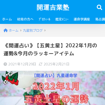
開運吉業塾
ホーム
初見の方へ
ﾌﾟﾛﾌｨｰﾙ
鑑定ﾒﾆｭｰ
運命学講座
易占講
ホーム
九星別ブログ
《開運占い》【五黄土星】2022年1月の
運勢&今月のラッキーアイテム
2021年12月29日
2025年2月21日