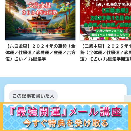
【六白金星】２０２４年の運勢（全
【三碧木星】２０２３年
体運／仕事運／恋愛運／金運／吉方
勢（全体運／仕事運／恋
位）占い／ 九星気学
運）《占い 九星気学開運
この記事を書いた人
鈴川愛奈
ホーム
初見の方へ
ﾌﾟﾛﾌｨｰﾙ
鑑定ﾒﾆｭｰ
運命学講座
易占講座
お客様声
体験談
記事一覧
お問合せ
Q＆A
出版書