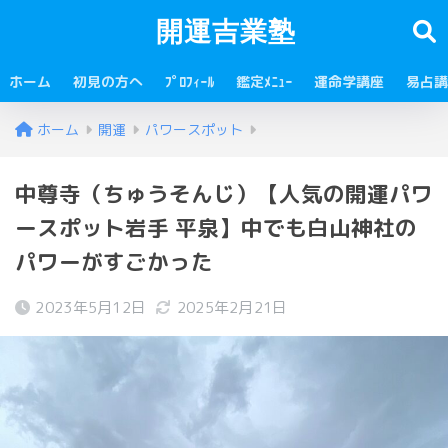
開運吉業塾
ホーム
初見の方へ
ﾌﾟﾛﾌｨｰﾙ
鑑定ﾒﾆｭｰ
運命学講座
易占講
ホーム
開運
パワースポット
中尊寺（ちゅうそんじ）【人気の開運パワ
ースポット岩手 平泉】中でも白山神社の
パワーがすごかった
2023年5月12日
2025年2月21日