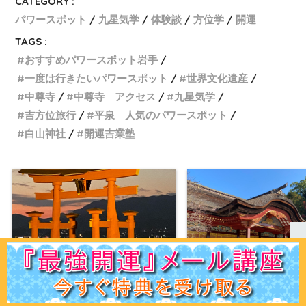
CATEGORY :
パワースポット
九星気学
体験談
方位学
開運
TAGS :
おすすめパワースポット岩手
一度は行きたいパワースポット
世界文化遺産
中尊寺
中尊寺 アクセス
九星気学
吉方位旅行
平泉 人気のパワースポット
白山神社
開運吉業塾
【厳島神社（いつくしまじんじ
【太宰府天満宮（だざい
ゃ）】《おすすめ開運パワースポッ
ぐう）】《おすすめ開運
ホーム
初見の方へ
ﾌﾟﾛﾌｨｰﾙ
鑑定ﾒﾆｭｰ
運命学講座
易占講座
お客様声
体験談
記事一覧
お問合せ
Q＆A
出版書