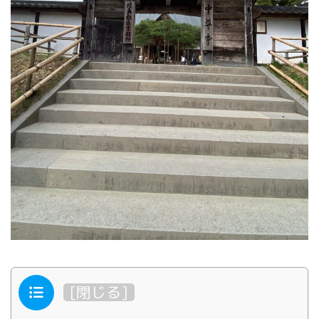
目次
[
閉じる
]