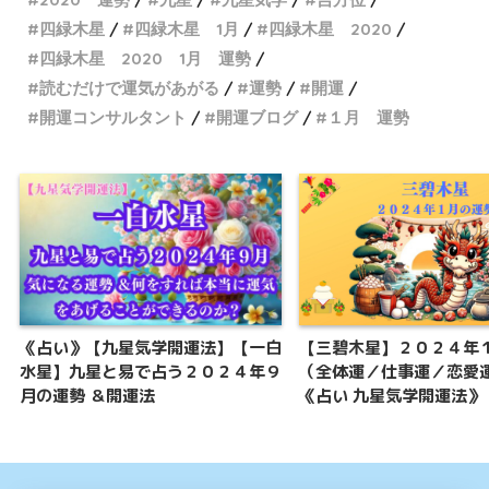
四緑木星
四緑木星 1月
四緑木星 2020
四緑木星 2020 1月 運勢
読むだけで運気があがる
運勢
開運
開運コンサルタント
開運ブログ
１月 運勢
《占い》【九星気学開運法】【一白
【三碧木星】２０２４年
水星】九星と易で占う２０２４年９
（全体運／仕事運／恋愛
月の運勢 ＆開運法
《占い 九星気学開運法》