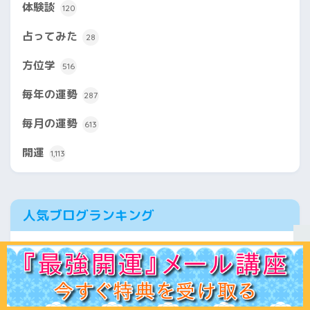
体験談
120
占ってみた
28
方位学
516
毎年の運勢
287
毎月の運勢
613
開運
1,113
人気ブログランキング
開運カウンセリングランキング
ホーム
初見の方へ
ﾌﾟﾛﾌｨｰﾙ
鑑定ﾒﾆｭｰ
運命学講座
易占講座
お客様声
体験談
記事一覧
お問合せ
Q＆A
出版書