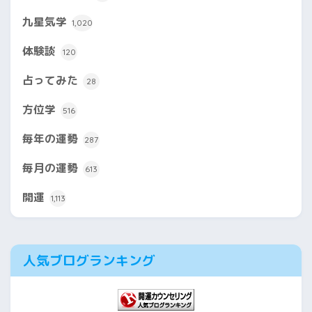
九星気学
1,020
体験談
120
占ってみた
28
方位学
516
毎年の運勢
287
毎月の運勢
613
開運
1,113
人気ブログランキング