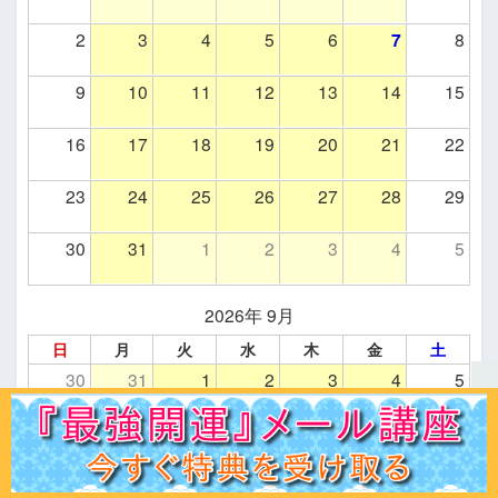
2
3
4
5
6
7
8
9
10
11
12
13
14
15
16
17
18
19
20
21
22
23
24
25
26
27
28
29
30
31
1
2
3
4
5
2026年 9月
日
月
火
水
木
金
土
30
31
1
2
3
4
5
6
7
8
9
10
11
12
13
14
15
16
17
18
19
ホーム
初見の方へ
ﾌﾟﾛﾌｨｰﾙ
鑑定ﾒﾆｭｰ
運命学講座
易占講座
お客様声
体験談
記事一覧
お問合せ
Q＆A
出版書