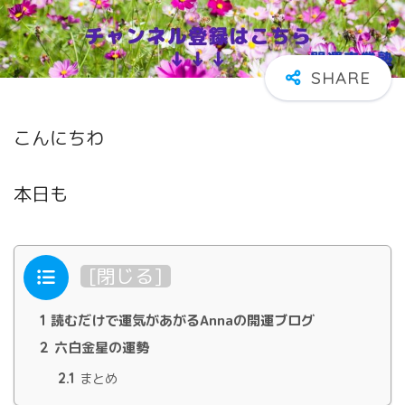
こんにちわ
本日も
目次
[
閉じる
]
1
読むだけで運気があがるAnnaの開運ブログ
2
六白金星の運勢
2.1
まとめ