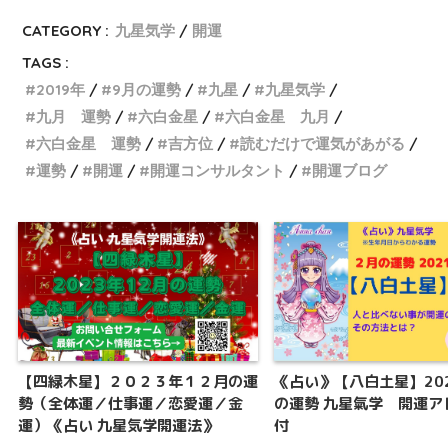
CATEGORY :
九星気学
開運
TAGS :
2019年
9月の運勢
九星
九星気学
九月 運勢
六白金星
六白金星 九月
六白金星 運勢
吉方位
読むだけで運気があがる
運勢
開運
開運コンサルタント
開運ブログ
【四緑木星】２０２３年１２月の運
《占い》【八白土星】20
勢（全体運／仕事運／恋愛運／金
の運勢 九星氣学 開運ア
運）《占い 九星気学開運法》
付