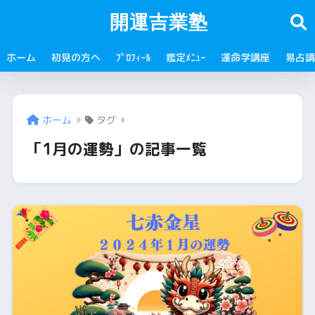
開運吉業塾
ホーム
初見の方へ
ﾌﾟﾛﾌｨｰﾙ
鑑定ﾒﾆｭｰ
運命学講座
易占講
ホーム
タグ
「1月の運勢」の記事一覧