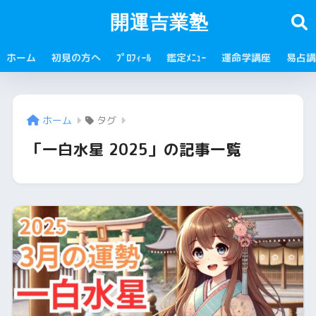
開運吉業塾
ホーム
初見の方へ
ﾌﾟﾛﾌｨｰﾙ
鑑定ﾒﾆｭｰ
運命学講座
易占講
ホーム
タグ
「一白水星 2025」の記事一覧