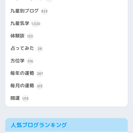
九星別ブログ
823
九星気学
1,020
体験談
120
占ってみた
28
方位学
516
毎年の運勢
287
毎月の運勢
613
開運
1,113
人気ブログランキング