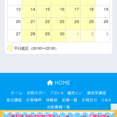
13
14
15
16
17
18
19
20
21
22
23
24
25
26
27
28
29
30
1
2
3
平日鑑定（20:00〜22:00）
HOME
ホーム
初見の方へ
ﾌﾟﾛﾌｨｰﾙ
鑑定ﾒﾆｭｰ
運命学講座
易占講座
お客様声
体験談
記事一覧
お問合せ
Q＆A
出版書籍一覧
© 2026 開運吉業塾 All rights reserved.